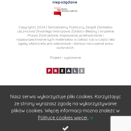
niepożądane
Copyrights 2024 | Samodzielny Publiczny Zespół Zakładów
Lecznictwa Otwartego Warszawa Żoliborz-Bielany | Wszelkie
Prawa Zastrzeżone. Kopiowanie, przetwarzanie i
rozpowszechnianie tych materiałow w całosci lub w części bez
zgody właściciela jest zabronione i stanowi naruszenie praw
autorskich.
Projekt i wykonanie
Nasz serwis wykorzystuje pliki cookies. Korzystając
ze strony wyrażasz zgodę na wykorzystywanie
plików cookies. Więcej informacji można znaleźć w
Polityce cookies więcej